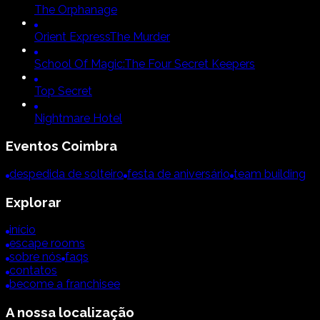
The Orphanage
Orient Express
The Murder
School Of Magic:
The Four Secret Keepers
Top Secret
Nightmare Hotel
Eventos
Coimbra
despedida de solteiro
festa de aniversário
team building
Explorar
início
escape rooms
sobre nós
faqs
contatos
become a franchisee
A nossa localização