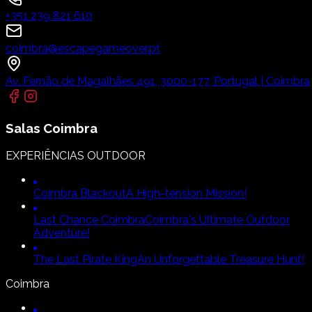
+351 239 821 610
coimbra@escapegameover.pt
Av. Fernão de Magalhães 491, 3000-177, Portugal | Coimbra
Salas
Coimbra
EXPERIÊNCIAS OUTDOOR
Coimbra Blackout
A High-tension Mission!
Last Chance Coimbra
Coimbra's Ultimate Outdoor
Adventure!
The Last Pirate King
An Unforgettable Treasure Hunt!
Coimbra