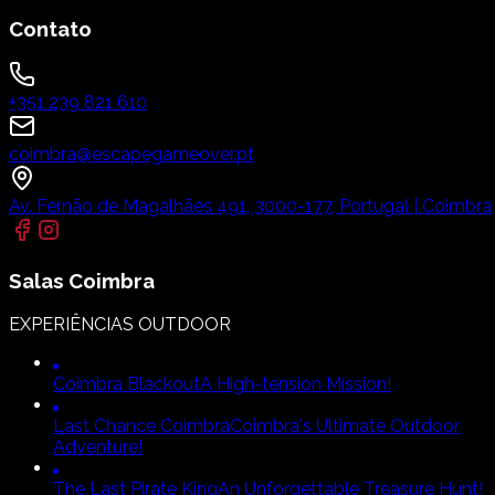
Contato
+351 239 821 610
coimbra@escapegameover.pt
Av. Fernão de Magalhães 491, 3000-177, Portugal | Coimbra
Salas
Coimbra
EXPERIÊNCIAS OUTDOOR
Coimbra Blackout
A High-tension Mission!
Last Chance Coimbra
Coimbra's Ultimate Outdoor
Adventure!
The Last Pirate King
An Unforgettable Treasure Hunt!