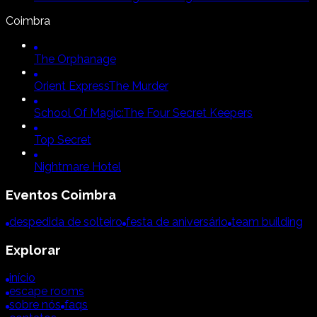
Coimbra
The Orphanage
Orient Express
The Murder
School Of Magic:
The Four Secret Keepers
Top Secret
Nightmare Hotel
Eventos
Coimbra
despedida de solteiro
festa de aniversário
team building
Explorar
início
escape rooms
sobre nós
faqs