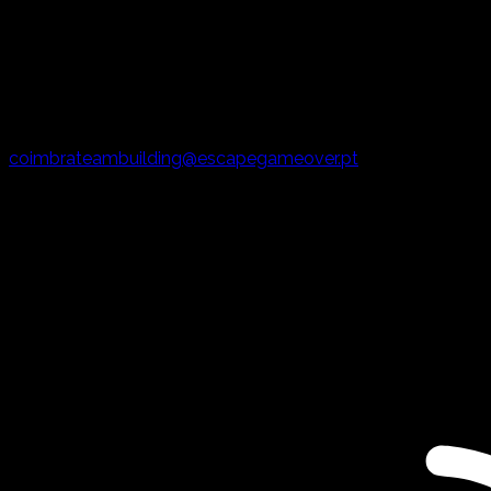
coimbrateambuilding@escapegameover.pt