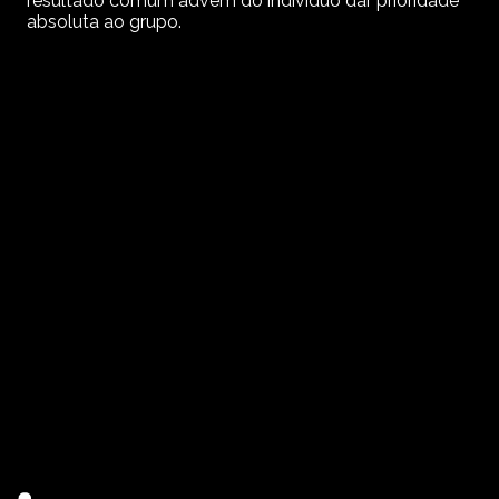
resultado comum advém do indivíduo dar prioridade
absoluta ao grupo.